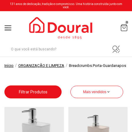
131 anos de dedicação, tradição e compromisso. Uma história construída junto com
você.
0
/
/
Início
ORGANIZAÇÃO E LIMPEZA
Breadcrumbs.porta-Guardanapos
Filtrar Produtos
Mais vendidos