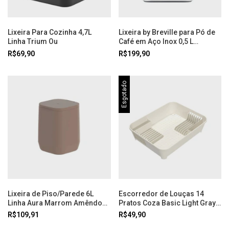
Lixeira Para Cozinha 4,7L
Lixeira by Breville para Pó de
Linha Trium Ou
Café em Aço Inox 0,5 L
Tramontina
R$69,90
R$199,90
Esgotado
Lixeira de Piso/Parede 6L
Escorredor de Louças 14
Linha Aura Marrom Amêndoa
Pratos Coza Basic Light Gray
Ou
Coza
R$109,91
R$49,90