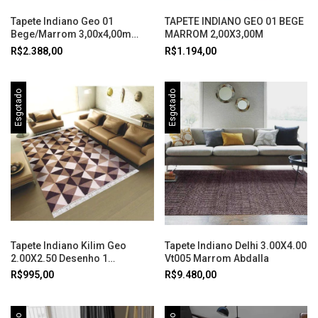
Tapete Indiano Geo 01
TAPETE INDIANO GEO 01 BEGE
Bege/Marrom 3,00x4,00m
MARROM 2,00X3,00M
Abdalla
R$2.388,00
R$1.194,00
Esgotado
Esgotado
Tapete Indiano Kilim Geo
Tapete Indiano Delhi 3.00X4.00
2.00X2.50 Desenho 1
Vt005 Marrom Abdalla
Marrom/Bege
R$995,00
R$9.480,00