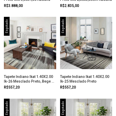
R$3.888,00
R$2.835,00
Esgotado
Esgotado
Tapete Indiano Ikat 1.40X2.00
Tapete Indiano Ikat 1.40X2.00
Ik-26 Mesclado Preto, Bege e
Ik-25 Mesclado Preto
Cinza
R$557,20
R$557,20
Esgotado
Esgotado