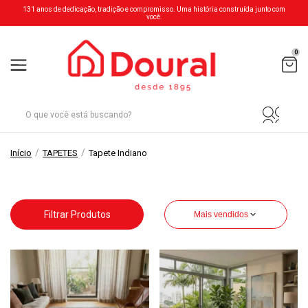
131 anos de dedicação, tradição e compromisso. Uma história construída junto com
você.
0
/
/
Início
TAPETES
Tapete Indiano
Filtrar Produtos
Mais vendidos