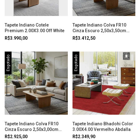
Tapete Indiano Cotele
Tapete Indiano Colva FR10
Premium 2.00X3.00 Off White
Cinza Escuro 2,50x3,50cm
Abdalla
R$3.990,00
R$3.412,50
Esgotado
Esgotado
Tapete Indiano Colva FR10
Tapete Indiano Bhadohi Color
Cinza Escuro 2,50x3,00cm
3.00X4.00 Vermelho Abdalla
Abdalla
R$2.925,00
R$2.349,90