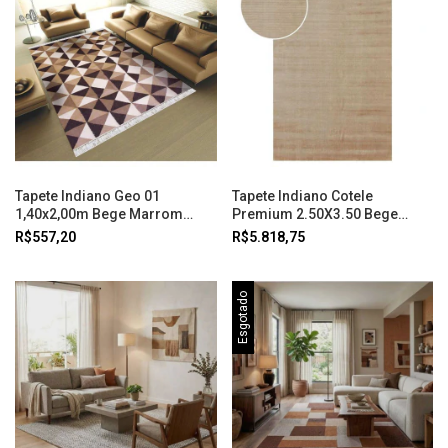
Tapete Indiano Geo 01
Tapete Indiano Cotele
1,40x2,00m Bege Marrom
Premium 2.50X3.50 Bege
Abdalla
Abdalla
R$557,20
R$5.818,75
Esgotado