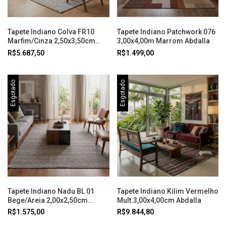
Tapete Indiano Colva FR10
Tapete Indiano Patchwork 076
Marfim/Cinza 2,50x3,50cm
3,00x4,00m Marrom Abdalla
Abdalla
R$5.687,50
R$1.499,00
Esgotado
Esgotado
Tapete Indiano Nadu BL 01
Tapete Indiano Kilim Vermelho
Bege/Areia 2,00x2,50cm
Mult.3,00x4,00cm Abdalla
Abdalla
R$1.575,00
R$9.844,80