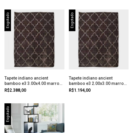
Esgotado
Esgotado
Tapete indiano ancient
Tapete indiano ancient
bamboo e3 3.00x4.00 marrom
bamboo e3 2.00x3.00 marrom
- 110070
- 110064
R$2.388,00
R$1.194,00
Esgotado