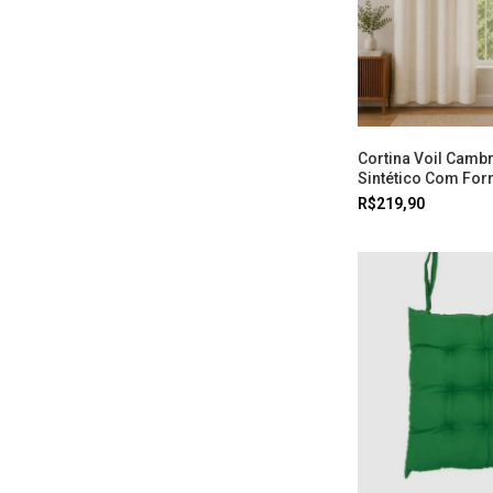
Cortina Voil Cambr
Sintético Com Forr
White Doural
R$219,90