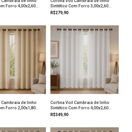
l Cambraia de linho
Cortina Voil Cambraia de linho
om Forro 4,00x2,60
Sintético Com Forro 3,00x2,60
al
Cinza Doural
R$279,90
l Cambraia de linho
Cortina Voil Cambraia de linho
om Forro 2,00x1,80
Sintético Com Forro 4,00x2,60
l
Branco Doural
R$349,90