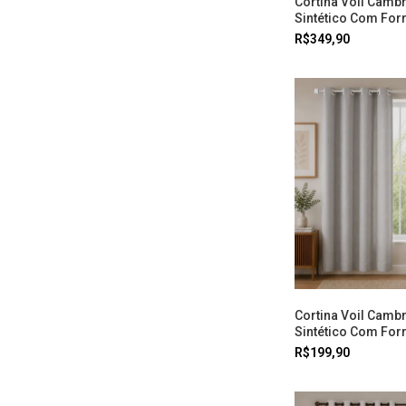
Cortina Voil Cambr
Sintético Com Forr
Prata Doural
R$349,90
Cortina Voil Cambr
Sintético Com Forr
Cinza Doural
R$199,90