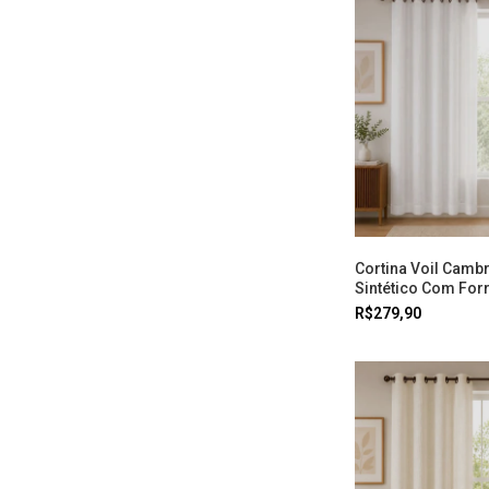
Cortina Voil Cambr
Sintético Com Forr
Branco Doural
R$279,90