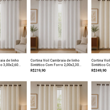
aia de linho
Cortina Voil Cambraia de linho
Cortina Voi
o 3,00x2,60
Sintético Com Forro 2,00x2,30
Sintético C
Branco Doural
White Doura
R$219,90
R$349,90