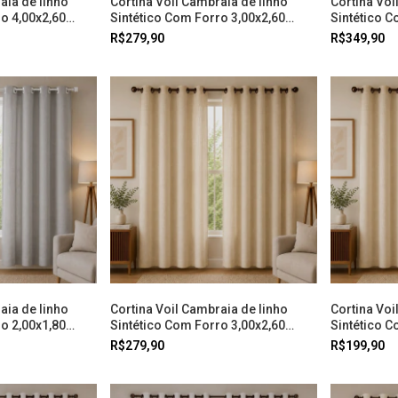
aia de linho
Cortina Voil Cambraia de linho
Cortina Voi
o 4,00x2,60
Sintético Com Forro 3,00x2,60
Sintético C
Prata Doural
Cinza Dour
R$279,90
R$349,90
aia de linho
Cortina Voil Cambraia de linho
Cortina Voi
o 2,00x1,80
Sintético Com Forro 3,00x2,60
Sintético C
Bege Doural
Bege Doura
R$279,90
R$199,90