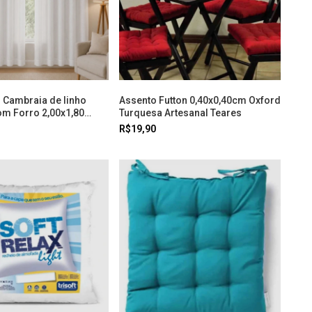
l Cambraia de linho
Assento Futton 0,40x0,40cm Oxford
om Forro 2,00x1,80
Turquesa Artesanal Teares
ral
R$19,90