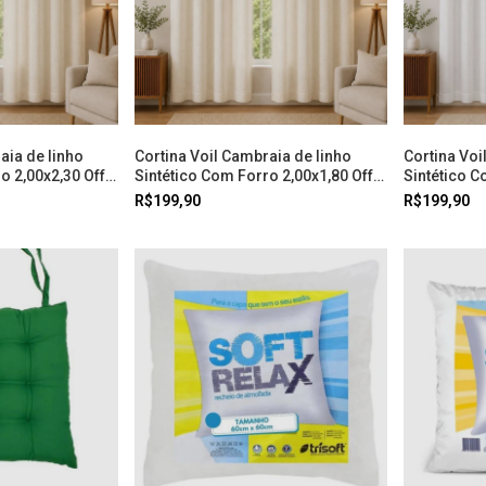
aia de linho
Cortina Voil Cambraia de linho
Cortina Voi
o 2,00x2,30 Off
Sintético Com Forro 2,00x1,80 Off
Sintético C
White Doural
Branco Dou
R$199,90
R$199,90