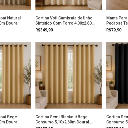
out Natural
Cortina Voil Cambraia de linho
Manta Para
0m Doural
Sintético Com Forro 4,00x2,60
Pedrosa Tex
Bege Doural
R$349,90
R$79,90
kout Bege
Cortina Semi Blackout Bege
Cortina Sem
0m Doural
Consumo 5,10x2,60m Doural
Consumo 5,
Cortina