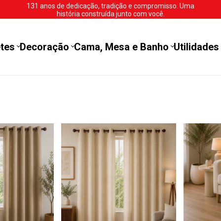
131 anos de dedicação, tradição e compromisso. Uma
história construída junto com você.
tes
Decoração
Cama, Mesa e Banho
Utilidades