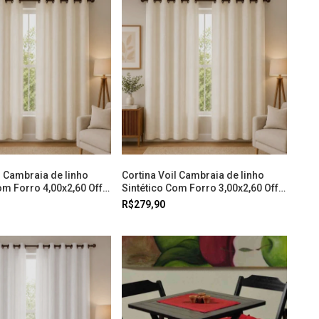
l Cambraia de linho
Cortina Voil Cambraia de linho
om Forro 4,00x2,60 Off
Sintético Com Forro 3,00x2,60 Off
l
White Doural
R$279,90