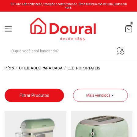
131 anos de dedicação, tradição e compromisso. Uma história construída junto com
você.
0
/
/
Início
UTILIDADES PARA CASA
ELETROPORTATEIS
Filtrar Produtos
Mais vendidos