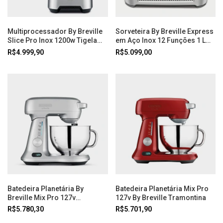
Multiprocessador By Breville
Sorveteira By Breville Express
Slice Pro Inox 1200w Tigela
em Aço Inox 12 Funções 1 L
3.7 Litros 127v Tramontina
127V Tramontina
R$4.999,90
R$5.099,00
Batedeira Planetária By
Batedeira Planetária Mix Pro
Breville Mix Pro 127v
127v By Breville Tramontina
Tramontina
R$5.780,30
R$5.701,90