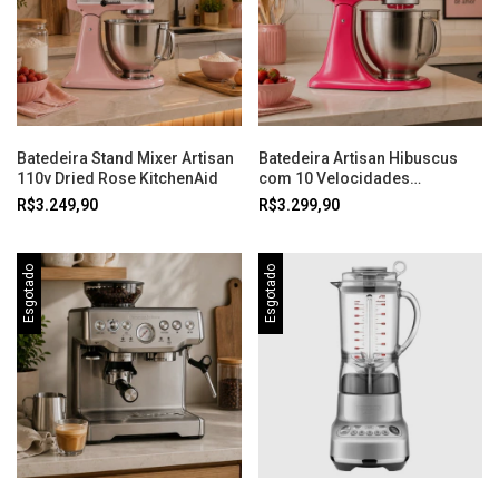
Batedeira Stand Mixer Artisan
Batedeira Artisan Hibuscus
110v Dried Rose KitchenAid
com 10 Velocidades
KitchenAid
R$3.249,90
R$3.299,90
Esgotado
Esgotado