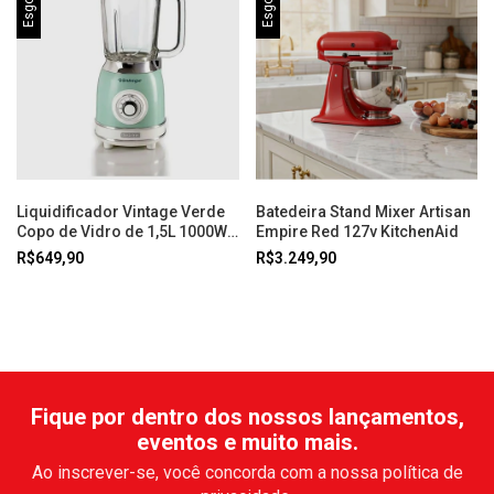
Liquidificador Vintage Verde
Batedeira Stand Mixer Artisan
Copo de Vidro de 1,5L 1000W
Empire Red 127v KitchenAid
Ariete
R$649,90
R$3.249,90
Fique por dentro dos nossos lançamentos,
eventos e muito mais.
Ao inscrever-se, você concorda com a nossa política de