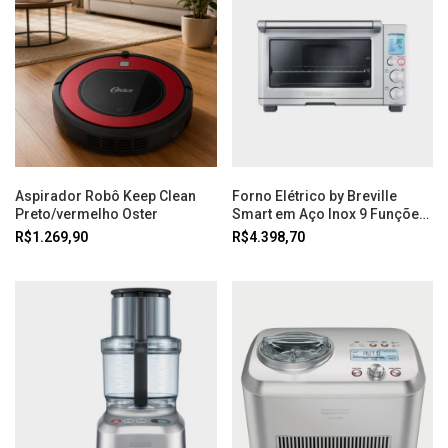
Aspirador Robô Keep Clean
Forno Elétrico by Breville
Preto/vermelho Oster
Smart em Aço Inox 9 Funções
22 L 220v Tramontina
R$1.269,90
R$4.398,70