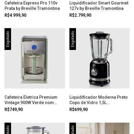
Cafeteira Express Pro 110v
Liquidificador Smart Gourmet
Prata by Breville Tramontina
127v by Breville Tramontina
R$4.999,90
R$2.799,90
Esgotado
Esgotado
Cafeteira Eletrica Premium
Liquidificador Moderna Preto
Vintage 900W Verde com
Copo de Vidro 1,5L
Filtro 127V Ariete
1000W127V Ariete
R$749,90
R$699,90
Esgotado
Esgotado