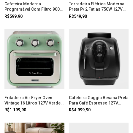
Cafeteira Moderna
Torradeira Elétrica Moderna
Programável Com Filtro 900W
Preta P/ 2 Fatias 750W 127V
110V Preta Ariete
Ariete
R$599,90
R$549,90
Fritadeira Air Fryer Oven
Cafeteira Gaggia Besana Preta
Vintage 16 Litros 127V Verde
Para Café Espresso 127V
Ariete
Imeltron
R$1.199,90
R$4.999,90