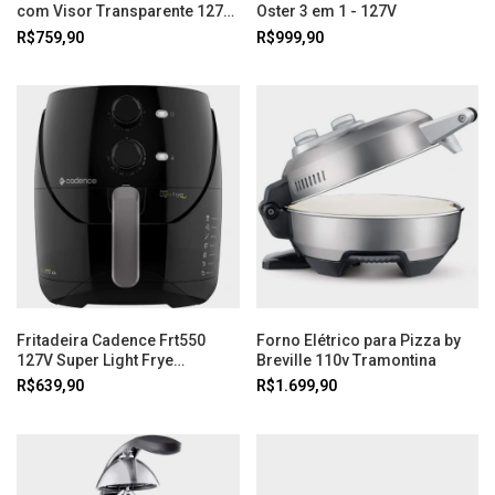
com Visor Transparente 127V
Oster 3 em 1 - 127V
Oster
R$759,90
R$999,90
Fritadeira Cadence Frt550
Forno Elétrico para Pizza by
127V Super Light Frye
Breville 110v Tramontina
Cadence
R$639,90
R$1.699,90