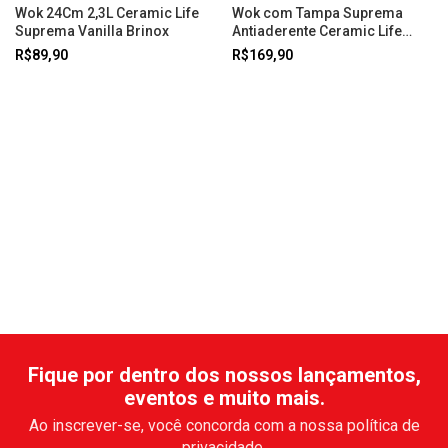
Wok 24Cm 2,3L Ceramic Life
Wok com Tampa Suprema
Suprema Vanilla Brinox
Antiaderente Ceramic Life
Ø28cm 4,65 Litros Vanilla
R$89,90
R$169,90
Brinox
Fique por dentro dos nossos lançamentos,
eventos e muito mais.
Ao inscrever-se, você concorda com a nossa política de
privacidade.