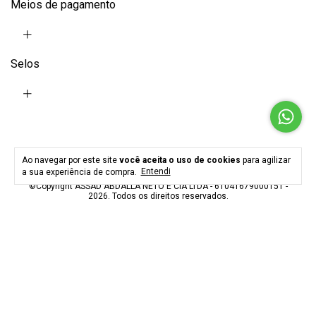
Meios de pagamento
Selos
Ao navegar por este site
você aceita o uso de cookies
para agilizar
a sua experiência de compra.
Entendi
©Copyright ASSAD ABDALLA NETO E CIA LTDA - 61041679000151 -
2026. Todos os direitos reservados.
Fotos meramente ilustrativas. Os preços, promoções, condições de
pagamento, frete e produtos são válidos exclusivamente para
compras realizadas via internet.