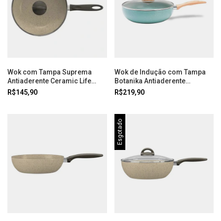
Wok com Tampa Suprema
Wok de Indução com Tampa
Antiaderente Ceramic Life
Botanika Antiaderente
Ø24cm 2,3 Litros Vanilla
Ceramic Life 3,4 Litros Verde
R$145,90
R$219,90
Brinox
Brinox
Esgotado