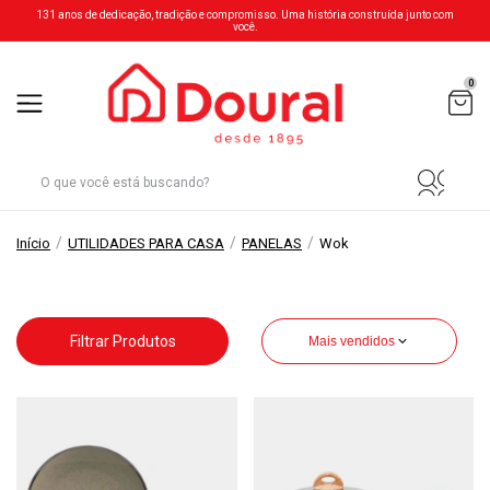
131 anos de dedicação, tradição e compromisso. Uma história construída junto com
você.
0
/
/
/
Início
UTILIDADES PARA CASA
PANELAS
Wok
Filtrar Produtos
Mais vendidos