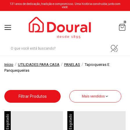
131 anos de dedicação, tradição e compromisso. Uma história construída junto com
você.
0
/
/
/
Início
UTILIDADES PARA CASA
PANELAS
Tapioqueiras E
Panquequeiras
Filtrar Produtos
Mais vendidos
Esgotado
Esgotado