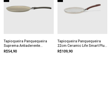
Tapioqueira Panquequeira
Tapioqueira Panquequeira
Suprema Antiaderente
22cm Ceramic Life Smart Plus
Ceramic Life Ø22cm Vanilla
Vanilla Brinox
R$54,90
R$109,90
Brinox