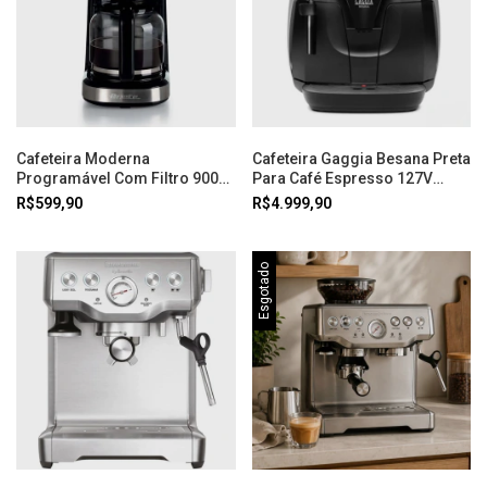
Cafeteira Moderna
Cafeteira Gaggia Besana Preta
Programável Com Filtro 900W
Para Café Espresso 127V
110V Preta Ariete
Imeltron
R$599,90
R$4.999,90
Esgotado