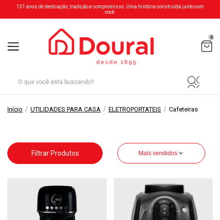
131 anos de dedicação, tradição e compromisso. Uma história construída junto com
você.
0
/
/
/
Início
UTILIDADES PARA CASA
ELETROPORTATEIS
Cafeteiras
Filtrar Produtos
Mais vendidos