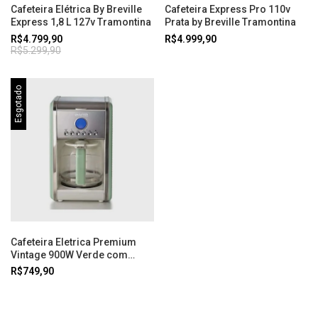
Cafeteira Elétrica By Breville
Cafeteira Express Pro 110v
Express 1,8 L 127v Tramontina
Prata by Breville Tramontina
R$4.799,90
R$4.999,90
R$5.299,90
Esgotado
Cafeteira Eletrica Premium
Vintage 900W Verde com
Filtro 127V Ariete
R$749,90