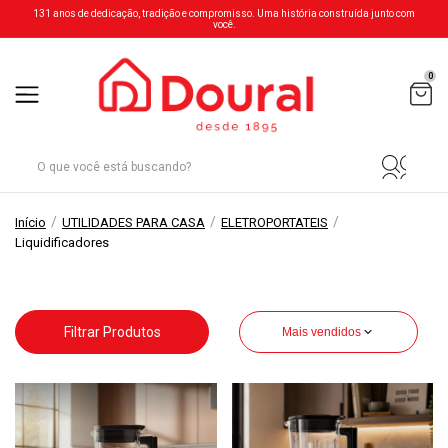
131 anos de dedicação, tradição e compromisso. Uma história construída junto com
você.
0
/
/
/
Início
UTILIDADES PARA CASA
ELETROPORTATEIS
Liquidificadores
Filtrar Produtos
Mais vendidos