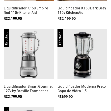
Liquidificador K150 Empire
Liquidificador K150 Dark Grey
Red 110v KitchenAid
110v KitchenAid
R$2.199,90
R$2.199,90
Esgotado
Esgotado
Liquidificador Smart Gourmet
Liquidificador Moderna Preto
127v by Breville Tramontina
Copo de Vidro 1,5L
1000W127V Ariete
R$2.799,90
R$699,90