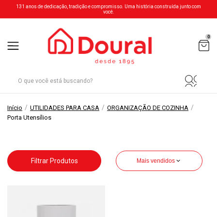
131 anos de dedicação, tradição e compromisso. Uma história construída junto com
você.
0
/
/
/
Início
UTILIDADES PARA CASA
ORGANIZAÇÃO DE COZINHA
Porta Utensílios
Filtrar Produtos
Mais vendidos