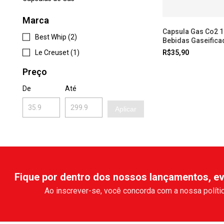
Marca
Capsula Gas Co2 1
Best Whip (2)
Bebidas Gaseifica
R$35,90
Le Creuset (1)
Preço
De
Até
Aplicar
Fique por dentro dos nossos lançamentos, ev
Ao inscrever-se, você concorda com a nossa polític