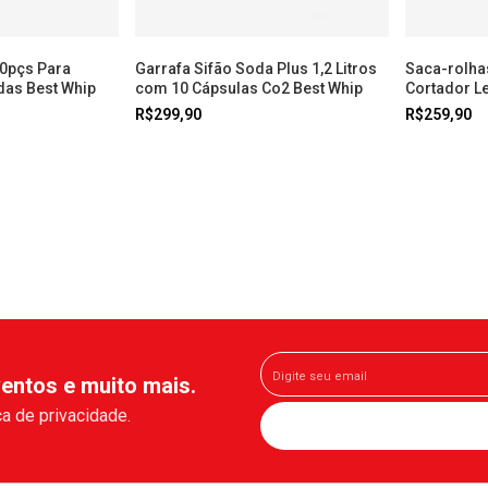
0pçs Para
Garrafa Sifão Soda Plus 1,2 Litros
Saca-rolhas
das Best Whip
com 10 Cápsulas Co2 Best Whip
Cortador Le
R$299,90
R$259,90
entos e muito mais.
a de privacidade.