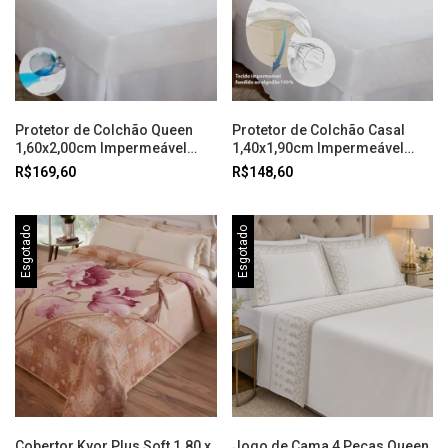
Protetor de Colchão Queen
Protetor de Colchão Casal
1,60x2,00cm Impermeável
1,40x1,90cm Impermeável
Kacyumara
Kacyumara
R$169,60
R$148,60
Esgotado
Esgotado
Cobertor Kyor Plus Soft 1.80 x
Jogo de Cama 4 Peças Queen