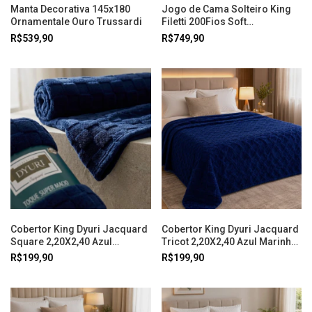
Manta Decorativa 145x180
Jogo de Cama Solteiro King
Ornamentale Ouro Trussardi
Filetti 200Fios Soft
Rose/Branco Trussardi
R$539,90
R$749,90
Cobertor King Dyuri Jacquard
Cobertor King Dyuri Jacquard
Square 2,20X2,40 Azul
Tricot 2,20X2,40 Azul Marinho
Marinho Jolitex
Jolitex
R$199,90
R$199,90