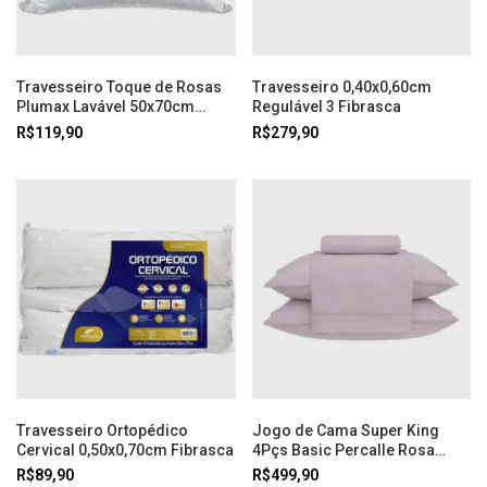
Travesseiro Toque de Rosas
Travesseiro 0,40x0,60cm
Plumax Lavável 50x70cm
Regulável 3 Fibrasca
Fibrasca
R$119,90
R$279,90
Travesseiro Ortopédico
Jogo de Cama Super King
Cervical 0,50x0,70cm Fibrasca
4Pçs Basic Percalle Rosa
Buddemeyer
R$89,90
R$499,90