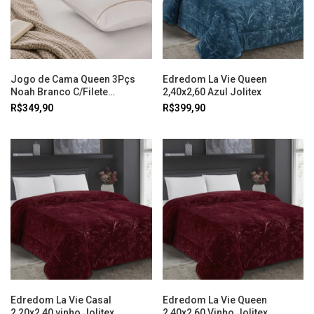
Jogo de Cama Queen 3Pçs
Edredom La Vie Queen
Noah Branco C/Filete
2,40x2,60 Azul Jolitex
Caramelo Karsten
R$349,90
R$399,90
Edredom La Vie Casal
Edredom La Vie Queen
2,20x2,40 vinho Jolitex
2,40x2,60 Vinho Jolitex