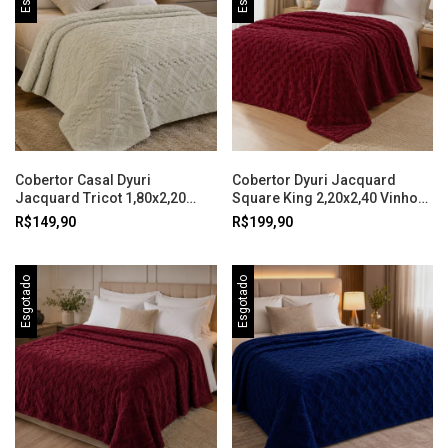
Cobertor Casal Dyuri
Cobertor Dyuri Jacquard
Jacquard Tricot 1,80x2,20
Square King 2,20x2,40 Vinho
Bege Jolitex
Jolitex
R$149,90
R$199,90
Esgotado
Esgotado