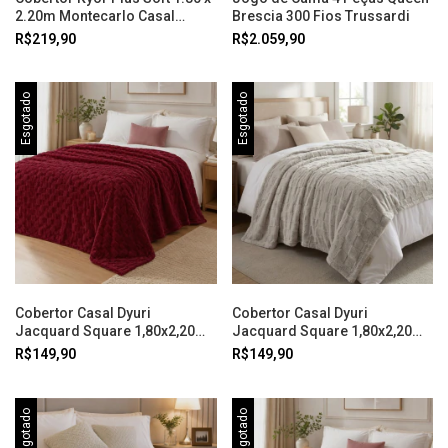
2.20m Montecarlo Casal
Brescia 300 Fios Trussardi
Jolitex
R$219,90
R$2.059,90
Esgotado
Esgotado
Cobertor Casal Dyuri
Cobertor Casal Dyuri
Jacquard Square 1,80x2,20
Jacquard Square 1,80x2,20
Vinho Jolitex
Taupe Jolitex
R$149,90
R$149,90
Esgotado
Esgotado