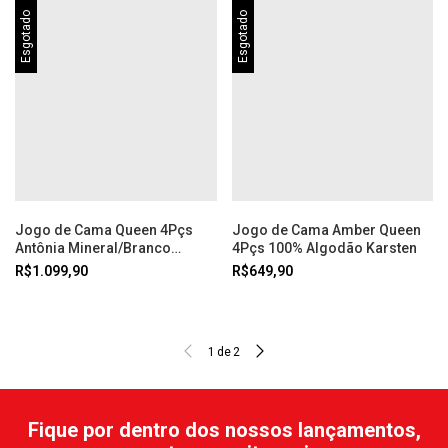
Esgotado
Esgotado
Jogo de Cama Queen 4Pçs
Jogo de Cama Amber Queen
Antônia Mineral/Branco
4Pçs 100% Algodão Karsten
Karsten
R$1.099,90
R$649,90
1
de
2
Fique por dentro dos nossos lançamentos,