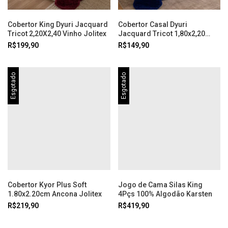
Cobertor King Dyuri Jacquard
Cobertor Casal Dyuri
Tricot 2,20X2,40 Vinho Jolitex
Jacquard Tricot 1,80x2,20
Azul Marinho Jolitex
R$199,90
R$149,90
Esgotado
Esgotado
Cobertor Kyor Plus Soft
Jogo de Cama Silas King
1.80x2.20cm Ancona Jolitex
4Pçs 100% Algodão Karsten
R$219,90
R$419,90