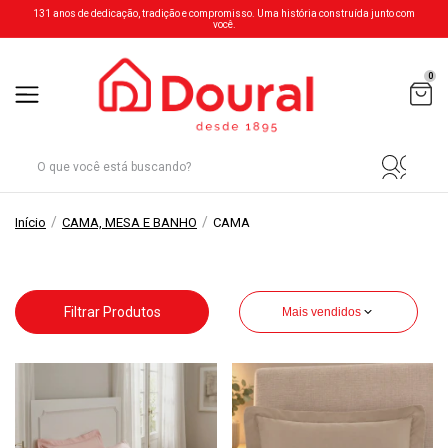
131 anos de dedicação, tradição e compromisso. Uma história construída junto com
você.
0
/
/
Início
CAMA, MESA E BANHO
CAMA
Filtrar Produtos
Mais vendidos