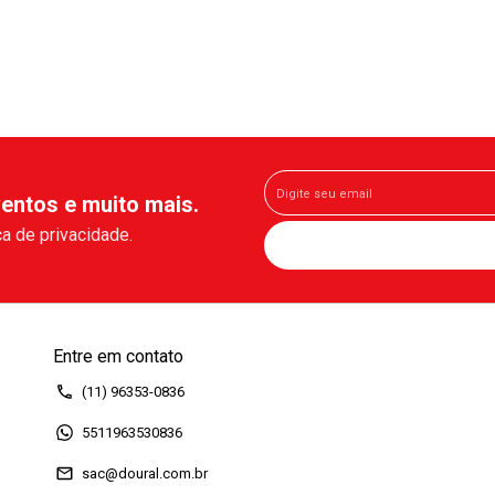
entos e muito mais.
a de privacidade.
Entre em contato
(11) 96353-0836
5511963530836
sac@doural.com.br