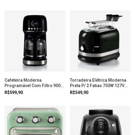
Cafeteira Moderna
Torradeira Elétrica Moderna
Programável Com Filtro 900W
Preta P/ 2 Fatias 750W 127V
110V Preta Ariete
Ariete
R$599,90
R$549,90