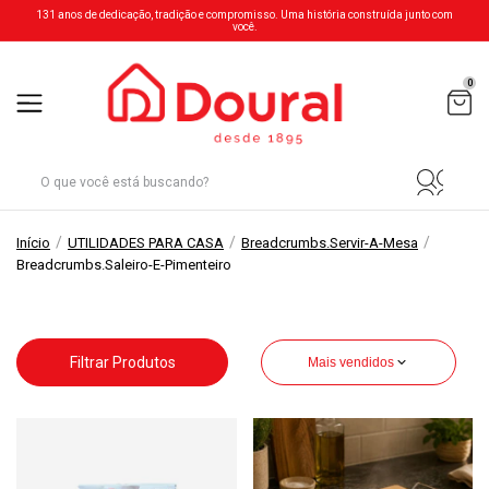
131 anos de dedicação, tradição e compromisso. Uma história construída junto com
você.
0
/
/
/
Início
UTILIDADES PARA CASA
Breadcrumbs.servir-A-Mesa
Breadcrumbs.saleiro-E-Pimenteiro
Filtrar Produtos
Mais vendidos