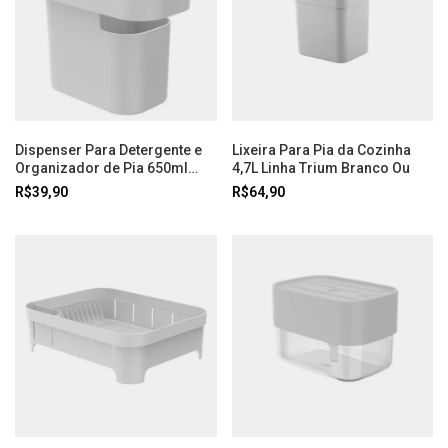
Dispenser Para Detergente e
Lixeira Para Pia da Cozinha
Organizador de Pia 650ml
4,7L Linha Trium Branco Ou
Linha Trium Branco Ou
R$39,90
R$64,90