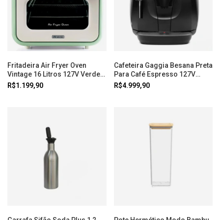
Fritadeira Air Fryer Oven
Cafeteira Gaggia Besana Preta
Vintage 16 Litros 127V Verde
Para Café Espresso 127V
Ariete
Imeltron
R$1.199,90
R$4.999,90