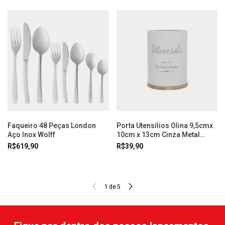
Faqueiro 48 Peças London
Porta Utensílios Olina 9,5cmx
Aço Inox Wolff
10cm x 13cm Cinza Metal
Wolff
R$619,90
R$39,90
1
de
5