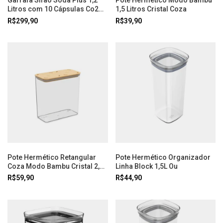
Garrafa Sifão Soda Plus 1,2
Pote Hermético Modo Bambu
Litros com 10 Cápsulas Co2
1,5 Litros Cristal Coza
Best Whip
R$299,90
R$39,90
Pote Hermético Retangular
Pote Hermético Organizador
Coza Modo Bambu Cristal 2,7L
Linha Block 1,5L Ou
com Tampa Bambu
R$59,90
R$44,90