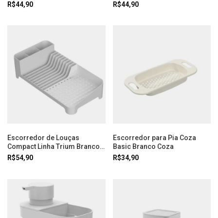
Trium Ou
Branco Ou
R$44,90
R$44,90
Escorredor de Louças
Escorredor para Pia Coza
Compact Linha Trium Branco
Basic Branco Coza
Ou
R$54,90
R$34,90