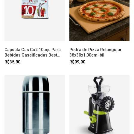
Capsula Gas Co2 10pçs Para
Pedra de Pizza Retangular
Bebidas Gaseificadas Best
38x30x1,00cm Ibili
Whip
R$35,90
R$99,90