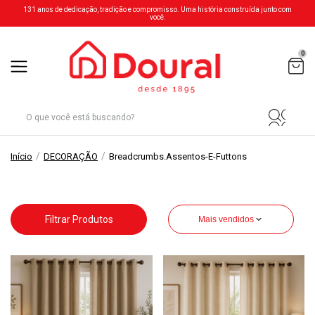
131 anos de dedicação, tradição e compromisso. Uma história construída junto com
você.
0
/
/
Início
DECORAÇÃO
Breadcrumbs.assentos-E-Futtons
Filtrar Produtos
Mais vendidos