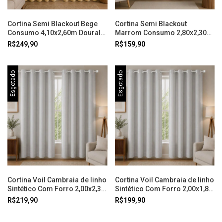
Cortina Semi Blackout Bege
Cortina Semi Blackout
Consumo 4,10x2,60m Doural
Marrom Consumo 2,80x2,30m
Cortina
Doural
R$249,90
R$159,90
Esgotado
Esgotado
Cortina Voil Cambraia de linho
Cortina Voil Cambraia de linho
Sintético Com Forro 2,00x2,30
Sintético Com Forro 2,00x1,80
Prata Doural
Prata Doural
R$219,90
R$199,90