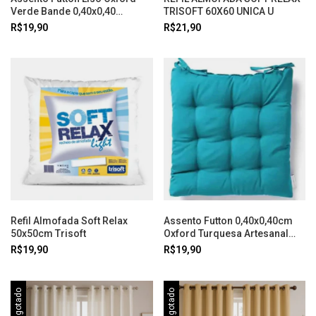
Verde Bande 0,40x0,40
TRISOFT 60X60 UNICA U
Artesanal Teares
R$19,90
R$21,90
Refil Almofada Soft Relax
Assento Futton 0,40x0,40cm
50x50cm Trisoft
Oxford Turquesa Artesanal
Teares
R$19,90
R$19,90
Esgotado
Esgotado