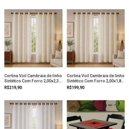
Cortina Voil Cambraia de linho
Cortina Voil Cambraia de linho
Sintético Com Forro 2,00x2,30
Sintético Com Forro 2,00x1,80
Off White Doural
Off White Doural
R$219,90
R$199,90