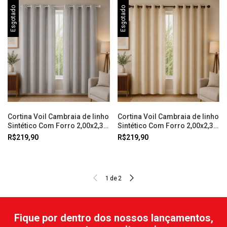
Esgotado
Esgotado
Cortina Voil Cambraia de linho
Cortina Voil Cambraia de linho
Sintético Com Forro 2,00x2,30
Sintético Com Forro 2,00x2,30
Cinza Doural
Bege Doural
R$219,90
R$219,90
1
de
2
Fique por dentro dos nossos lançamentos,