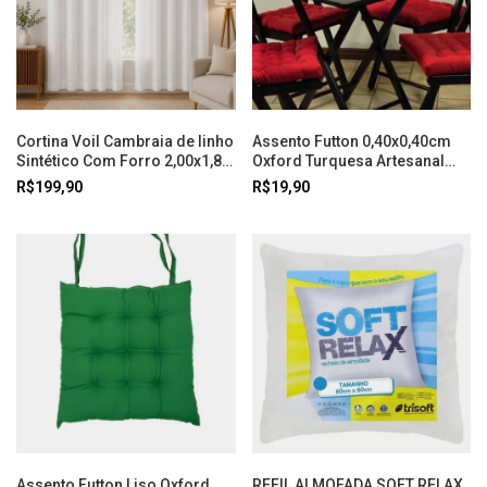
Cortina Voil Cambraia de linho
Assento Futton 0,40x0,40cm
Sintético Com Forro 2,00x1,80
Oxford Turquesa Artesanal
Branco Doural
Teares
R$199,90
R$19,90
Assento Futton Liso Oxford
REFIL ALMOFADA SOFT RELAX