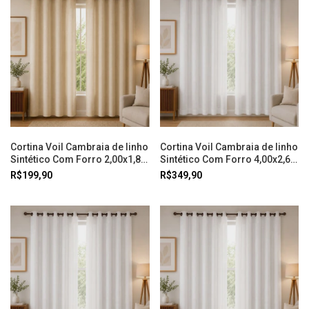
Cortina Voil Cambraia de linho
Cortina Voil Cambraia de linho
Sintético Com Forro 2,00x1,80
Sintético Com Forro 4,00x2,60
Bege Doural
Branco Doural
R$199,90
R$349,90