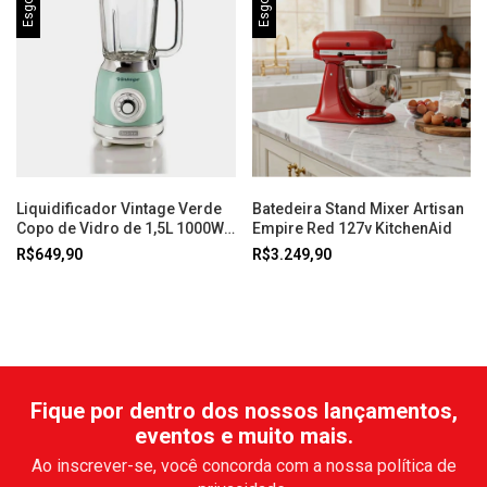
Liquidificador Vintage Verde
Batedeira Stand Mixer Artisan
Copo de Vidro de 1,5L 1000W
Empire Red 127v KitchenAid
Ariete
R$649,90
R$3.249,90
Fique por dentro dos nossos lançamentos,
eventos e muito mais.
Ao inscrever-se, você concorda com a nossa política de