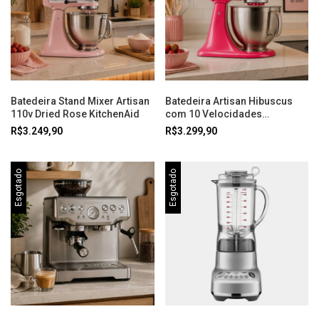
Batedeira Stand Mixer Artisan
Batedeira Artisan Hibuscus
110v Dried Rose KitchenAid
com 10 Velocidades
KitchenAid
R$3.249,90
R$3.299,90
Esgotado
Esgotado