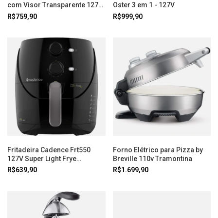
com Visor Transparente 127V
Oster 3 em 1 - 127V
Oster
R$759,90
R$999,90
Fritadeira Cadence Frt550
Forno Elétrico para Pizza by
127V Super Light Frye
Breville 110v Tramontina
Cadence
R$639,90
R$1.699,90