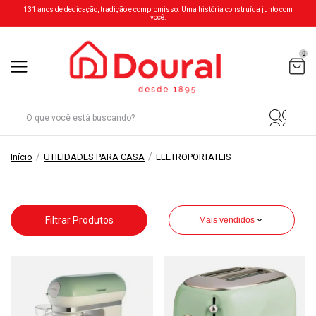
131 anos de dedicação, tradição e compromisso. Uma história construída junto com
você.
0
/
/
Início
UTILIDADES PARA CASA
ELETROPORTATEIS
Filtrar Produtos
Mais vendidos