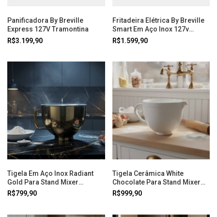
Panificadora By Breville
Fritadeira Elétrica By Breville
Express 127V Tramontina
Smart Em Aço Inox 127v
Tramontina
R$3.199,90
R$1.599,90
Tigela Em Aço Inox Radiant
Tigela Cerâmica White
Gold Para Stand Mixer
Chocolate Para Stand Mixer
Kitchenaid
Kitchenaid
R$799,90
R$999,90