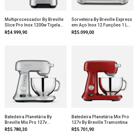
Multiprocessador By Breville
Sorveteira By Breville Express
Slice Pro Inox 1200w Tigela
em Aço Inox 12 Funções 1 L
3.7 Litros 127v Tramontina
127V Tramontina
R$4.999,90
R$5.099,00
Batedeira Planetária By
Batedeira Planetária Mix Pro
Breville Mix Pro 127v
127v By Breville Tramontina
Tramontina
R$5.780,30
R$5.701,90