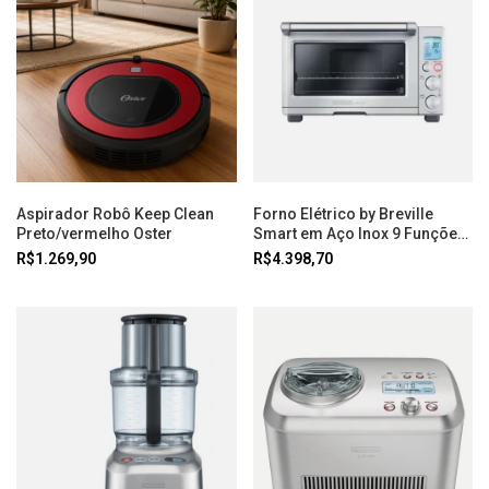
Aspirador Robô Keep Clean
Forno Elétrico by Breville
Preto/vermelho Oster
Smart em Aço Inox 9 Funções
22 L 220v Tramontina
R$1.269,90
R$4.398,70