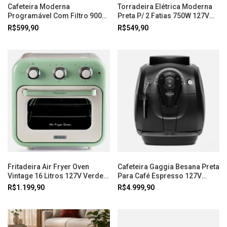
Cafeteira Moderna
Torradeira Elétrica Moderna
Programável Com Filtro 900W
Preta P/ 2 Fatias 750W 127V
110V Preta Ariete
Ariete
R$599,90
R$549,90
Fritadeira Air Fryer Oven
Cafeteira Gaggia Besana Preta
Vintage 16 Litros 127V Verde
Para Café Espresso 127V
Ariete
Imeltron
R$1.199,90
R$4.999,90